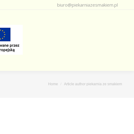
biuro@piekarniazesmakiem.pl
Home
Article author piekarnia ze smakiem
here: